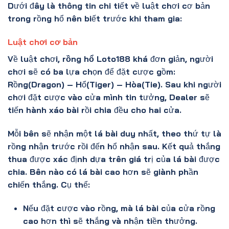
Dưới đây là thông tin chi tiết về luật chơi cơ bản
trong rồng hổ nên biết trước khi tham gia:
Luật chơi cơ bản
Về luật chơi,
rồng hổ Loto188
khá đơn giản, người
chơi sẽ có ba lựa chọn để đặt cược gồm:
Rồng(Dragon) – Hổ(Tiger) – Hòa(Tie). Sau khi người
chơi đặt cược vào cửa mình tin tưởng, Dealer sẽ
tiến hành xáo bài rồi chia đều cho hai cửa.
Mỗi bên sẽ nhận một lá bài duy nhất, theo thứ tự là
rồng nhận trước rồi đến hổ nhận sau. Kết quả thắng
thua được xác định dựa trên giá trị của lá bài được
chia. Bên nào có lá bài cao hơn sẽ giành phần
chiến thắng. Cụ thể:
Nếu đặt cược vào rồng, mà lá bài của cửa rồng
cao hơn thì sẽ thắng và nhận tiền thưởng.