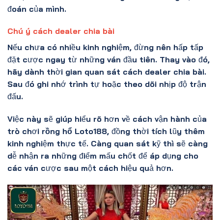
đoán của mình.
Chú ý cách dealer chia bài
Nếu chưa có nhiều kinh nghiệm, đừng nên hấp tấp
đặt cược ngay từ những ván đầu tiên. Thay vào đó,
hãy dành thời gian quan sát cách dealer chia bài.
Sau đó ghi nhớ trình tự hoặc theo dõi nhịp độ trận
đấu.
Việc này sẽ giúp hiểu rõ hơn về cách vận hành của
trò chơi
rồng hổ Loto188
, đồng thời tích lũy thêm
kinh nghiệm thực tế. Càng quan sát kỹ thì sẽ càng
dễ nhận ra những điểm mấu chốt để áp dụng cho
các ván cược sau một cách hiệu quả hơn.