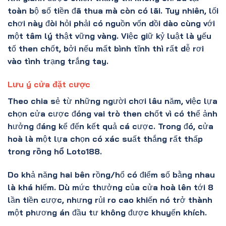
toàn bộ số tiền đã thua mà còn có lãi. Tuy nhiên, lối
chơi này đòi hỏi phải có nguồn vốn dồi dào cùng với
một tâm lý thật vững vàng. Việc giữ kỷ luật là yếu
tố then chốt, bởi nếu mất bình tĩnh thì rất dễ rơi
vào tình trạng trắng tay.
Lưu ý cửa đặt cược
Theo chia sẻ từ những người chơi lâu năm, việc lựa
chọn cửa cược đóng vai trò then chốt vì có thể ảnh
hưởng đáng kể đến kết quả cá cược. Trong đó, cửa
hoà là một lựa chọn có xác suất thắng rất thấp
trong
rồng hổ Loto188
.
Do khả năng hai bên rồng/hổ có điểm số bằng nhau
là khá hiếm. Dù mức thưởng của cửa hoà lên tới 8
lần tiền cược, nhưng rủi ro cao khiến nó trở thành
một phương án đầu tư không được khuyến khích.