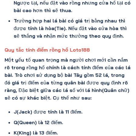
Ngược lại, nếu đặt vào rồng nhưng cửa hổ lại có
bài cao hơn thì sẽ thua.
Trường hợp hai lá bài có giá trị bằng nhau thì
được tính là hòa(Tie). Nếu đặt vào cửa hòa thì
sẽ thắng và nhận mức thưởng theo quy định.
Quy tắc tính điểm rồng hổ Loto188
Một yếu tố quan trọng mà người chơi mới cần nắm
rõ trong rồng hổ chính là cách tính điểm của các lá
bài. Trò chơi sử dụng bộ bài Tây gồm 52 lá, trong
đó giá trị điểm của từng quân bài được quy định rõ
ràng, Đặc biệt giữa các lá số với lá hình(Quân chữ)
sẽ có sự khác biệt. Cụ thể như sau:
J(Jack) được tính là 11 điểm.
Q(Queen) là 12 điểm.
K(King) là 13 điểm.