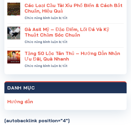
Gà
Các Loại Cầu Tài Xỉu Phổ Biến & Cách Bắt
Hũ
Campuchia
Hot,
Chuẩn, Hiệu Quả
–
Săn
ở
Chức năng bình luận bị tắt
Sân
Jackpot
Các
Chơi
Lớn
Loại
Gà Asil Mỹ – Đặc Điểm, Lối Đá Và Kỹ
Đỉnh
Mỗi
Cầu
Cao,
Thuật Chăm Sóc Chuẩn
Ngày
Tài
Thưởng
ở
Chức năng bình luận bị tắt
Xỉu
Hấp
Gà
Phổ
Dẫn
Asil
Tặng 50 Lộc Tân Thủ – Hướng Dẫn Nhận
Biến
Mỹ
&
Ưu Đãi, Quà Nhanh
–
Cách
ở
Chức năng bình luận bị tắt
Đặc
Bắt
Tặng
Điểm,
Chuẩn,
50
Lối
Hiệu
Lộc
Đá
Quả
Tân
Và
DANH MỤC
Thủ
Kỹ
–
Thuật
Hướng
Hướng dẫn
Chăm
Dẫn
Sóc
Nhận
Chuẩn
Ưu
[autobacklink position="4"]
Đãi,
Quà
Nhanh