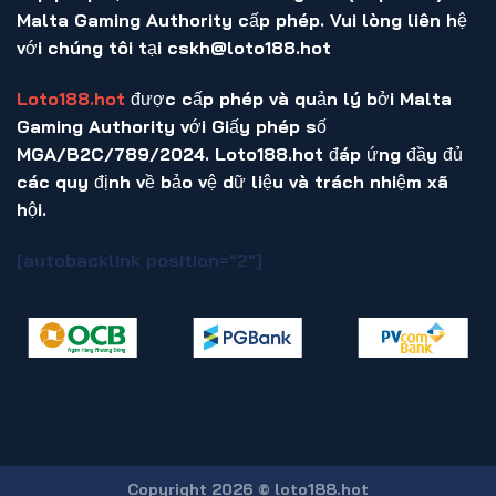
Malta Gaming Authority
cấp phép. Vui lòng liên hệ
với chúng tôi tại cskh@loto188.hot
Loto188.hot
được cấp phép và quản lý bởi
Malta
Gaming Authority
với Giấy phép số
MGA/B2C/789/2024
. Loto188.hot đáp ứng đầy đủ
các quy định về bảo vệ dữ liệu và trách nhiệm xã
hội.
[autobacklink position="2"]
Copyright 2026 ©
loto188.hot