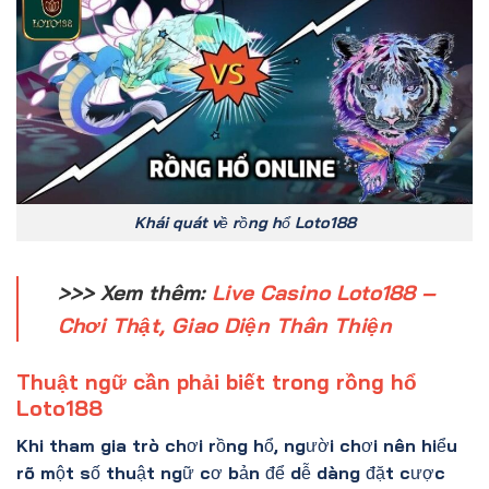
Khái quát về rồng hổ Loto188
>>> Xem thêm:
Live Casino Loto188 –
Chơi Thật, Giao Diện Thân Thiện
Thuật ngữ cần phải biết trong rồng hổ
Loto188
Khi tham gia trò chơi rồng hổ, người chơi nên hiểu
rõ một số thuật ngữ cơ bản để dễ dàng đặt cược