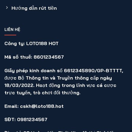
Hướng dẫn rút tiền
LIÊN HỆ
Công ty:
LOTO188 HOT
Mã số thuế:
8601234567
Giấy phép kinh doanh
số 6612345890/GP-BTTTT,
được Bộ Thông tin và Truyền thông cấp ngày
18/03/2022. Hoạt động trong lĩnh vực cá cược
trực tuyến, trò chơi đổi thưởng.
Email:
cskh@loto188.hot
SĐT
: 0981234567