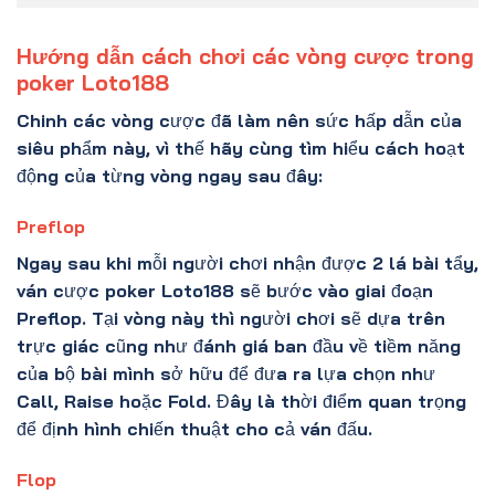
Hướng dẫn cách chơi các vòng cược trong
poker Loto188
Chinh các vòng cược đã làm nên sức hấp dẫn của
siêu phẩm này, vì thế hãy cùng tìm hiểu cách hoạt
động của từng vòng ngay sau đây:
Preflop
Ngay sau khi mỗi người chơi nhận được 2 lá bài tẩy,
ván cược
poker Loto188
sẽ bước vào giai đoạn
Preflop. Tại vòng này thì người chơi sẽ dựa trên
trực giác cũng như đánh giá ban đầu về tiềm năng
của bộ bài mình sở hữu để đưa ra lựa chọn như
Call, Raise hoặc Fold. Đây là thời điểm quan trọng
để định hình chiến thuật cho cả ván đấu.
Flop