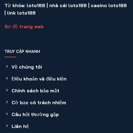
Từ khóa: loto188 | nhà cái loto188 | casino loto188
| link loto188
Sơ đồ trang web
TRUY CẬP NHANH
Về chúng tôi
Điều khoản và điều kiện
Chính sách bảo mật
Cờ bạc có trách nhiệm
Câu hỏi thường gặp
Liên hệ