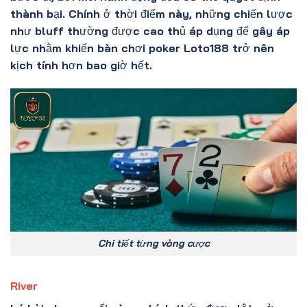
thành bại. Chính ở thời điểm này, những chiến lược
như bluff thường được cao thủ áp dụng để gây áp
lực nhằm khiến bàn chơi
poker Loto188
trở nên
kịch tính hơn bao giờ hết.
Chi tiết từng vòng cược
River