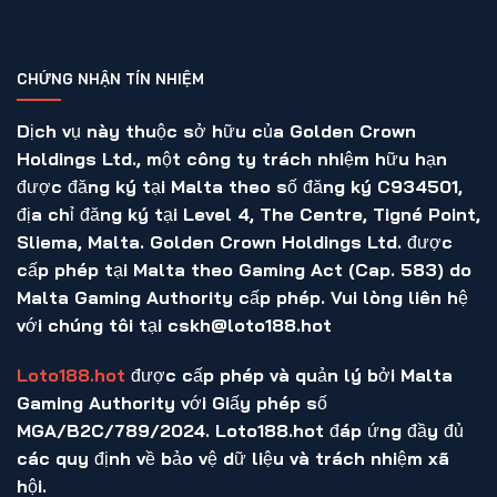
CHỨNG NHẬN TÍN NHIỆM
Dịch vụ này thuộc sở hữu của
Golden Crown
Holdings Ltd.
, một công ty trách nhiệm hữu hạn
được đăng ký tại
Malta
theo số đăng ký
C934501
,
địa chỉ đăng ký tại
Level 4, The Centre, Tigné Point,
Sliema, Malta
. Golden Crown Holdings Ltd. được
cấp phép tại Malta theo
Gaming Act (Cap. 583)
do
Malta Gaming Authority
cấp phép. Vui lòng liên hệ
với chúng tôi tại cskh@loto188.hot
Loto188.hot
được cấp phép và quản lý bởi
Malta
Gaming Authority
với Giấy phép số
MGA/B2C/789/2024
. Loto188.hot đáp ứng đầy đủ
các quy định về bảo vệ dữ liệu và trách nhiệm xã
hội.