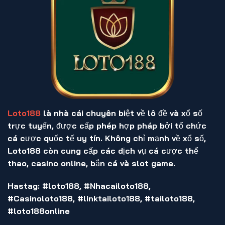
Loto188
là nhà cái chuyên biệt về lô đề và xổ số
trực tuyến, được cấp phép hợp pháp bởi tổ chức
cá cược quốc tế uy tín. Không chỉ mạnh về xổ số,
Loto188 còn cung cấp các dịch vụ cá cược thể
thao, casino online, bắn cá và slot game.
Hastag: #loto188, #Nhacailoto188,
#Casinoloto188, #linktailoto188, #tailoto188,
#loto188online