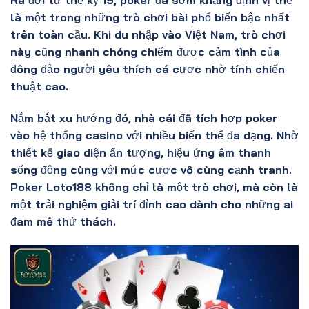
Ra đời từ thế kỷ 19, poker đã sớm khẳng định vị thế
là một trong những trò chơi bài phổ biến bậc nhất
trên toàn cầu. Khi du nhập vào Việt Nam, trò chơi
này cũng nhanh chóng chiếm được cảm tình của
đông đảo người yêu thích cá cược nhờ tính chiến
thuật cao.
Nắm bắt xu hướng đó, nhà cái đã tích hợp poker
vào hệ thống casino với nhiều biến thể đa dạng. Nhờ
thiết kế giao diện ấn tượng, hiệu ứng âm thanh
sống động cùng với mức cược vô cùng cạnh tranh.
Poker Loto188
không chỉ là một trò chơi, mà còn là
một trải nghiệm giải trí đỉnh cao dành cho những ai
đam mê thử thách.