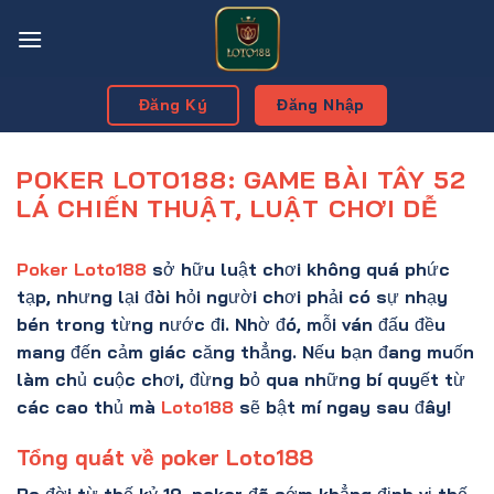
Bỏ
qua
nội
dung
Đăng Ký
Đăng Nhập
POKER LOTO188: GAME BÀI TÂY 52
LÁ CHIẾN THUẬT, LUẬT CHƠI DỄ
Poker Loto188
sở hữu luật chơi không quá phức
tạp, nhưng lại đòi hỏi người chơi phải có sự nhạy
bén trong từng nước đi. Nhờ đó, mỗi ván đấu đều
mang đến cảm giác căng thẳng. Nếu bạn đang muốn
làm chủ cuộc chơi, đừng bỏ qua những bí quyết từ
các cao thủ mà
Loto188
sẽ bật mí ngay sau đây!
Tổng quát về poker Loto188