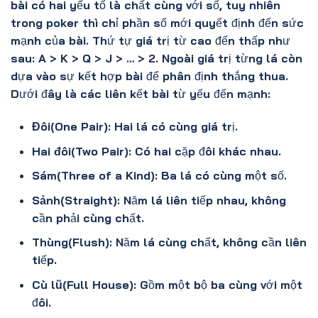
bài có hai yếu tố là chất cùng với số, tuy nhiên
trong poker thì chỉ phần số mới quyết định đến sức
mạnh của bài. Thứ tự giá trị từ cao đến thấp như
sau: A > K > Q > J > … > 2. Ngoài giá trị từng lá còn
dựa vào sự kết hợp bài để phân định thắng thua.
Dưới đây là các liên kết bài từ yếu đến mạnh:
Đôi(One Pair):
Hai lá có cùng giá trị.
Hai đôi(Two Pair):
Có hai cặp đôi khác nhau.
Sám(Three of a Kind):
Ba lá có cùng một số.
Sảnh(Straight):
Năm lá liên tiếp nhau, không
cần phải cùng chất.
Thùng(Flush):
Năm lá cùng chất, không cần liên
tiếp.
Cù lũ(Full House):
Gồm một bộ ba cùng với một
đôi.