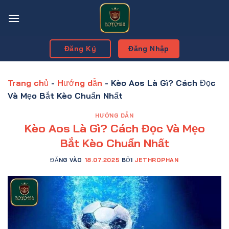
Bỏ
qua
nội
dung
Đăng Ký
Đăng Nhập
Trang chủ
-
Hướng dẫn
-
Kèo Aos Là Gì? Cách Đọc
Và Mẹo Bắt Kèo Chuẩn Nhất
HƯỚNG DẪN
Kèo Aos Là Gì? Cách Đọc Và Mẹo
Bắt Kèo Chuẩn Nhất
ĐĂNG VÀO
18.07.2025
BỞI
JETHROPHAN