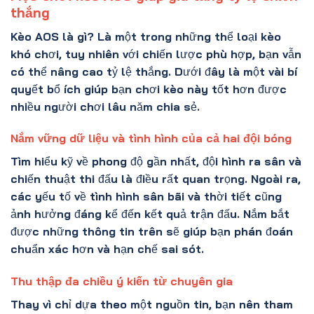
thắng
Kèo AOS là gì
? Là một trong những thể loại kèo
khó chơi, tuy nhiên với chiến lược phù hợp, bạn vẫn
có thể nâng cao tỷ lệ thắng. Dưới đây là một vài bí
quyết bổ ích giúp bạn chơi kèo này tốt hơn được
nhiều người chơi lâu năm chia sẻ.
Nắm vững dữ liệu và tình hình của cả hai đội bóng
Tìm hiểu kỹ về phong độ gần nhất, đội hình ra sân và
chiến thuật thi đấu là điều rất quan trọng. Ngoài ra,
các yếu tố về tình hình sân bãi và thời tiết cũng
ảnh hưởng đáng kể đến kết quả trận đấu. Nắm bắt
được những thông tin trên sẽ giúp bạn phán đoán
chuẩn xác hơn và hạn chế sai sót.
Thu thập đa chiều ý kiến từ chuyên gia
Thay vì chỉ dựa theo một nguồn tin, bạn nên tham