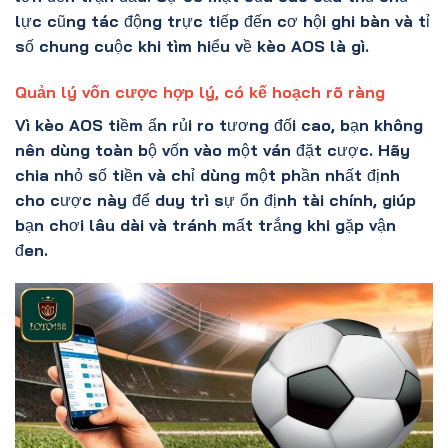
lực cũng tác động trực tiếp đến cơ hội ghi bàn và tỉ
số chung cuộc khi tìm hiểu về
kèo AOS là gì.
Quản lý vốn cược hợp lý, có kế hoạch rõ ràng
Vì kèo AOS tiềm ẩn rủi ro tương đối cao, bạn không
nên dùng toàn bộ vốn vào một ván đặt cược. Hãy
chia nhỏ số tiền và chỉ dùng một phần nhất định
cho cược này để duy trì sự ổn định tài chính, giúp
bạn chơi lâu dài và tránh mất trắng khi gặp vận
đen.