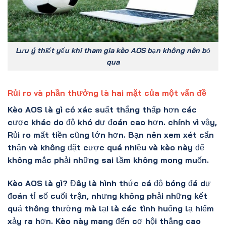
Lưu ý thiết yếu khi tham gia kèo AOS bạn không nên bỏ
qua
Rủi ro và phần thưởng là hai mặt của một vấn đề
Kèo AOS là gì
có xác suất thắng thấp hơn các
cược khác do độ khó dự đoán cao hơn. chính vì vậy,
Rủi ro mất tiền cũng lớn hơn. Bạn nên xem xét cẩn
thận và không đặt cược quá nhiều và kèo này để
không mắc phải những sai lầm không mong muốn.
Kèo AOS là gì
? Đây là hình thức cá độ bóng đá dự
đoán tỉ số cuối trận, nhưng không phải những kết
quả thông thường mà lại là các tình huống lạ hiếm
xảy ra hơn. Kèo này mang đến cơ hội thắng cao