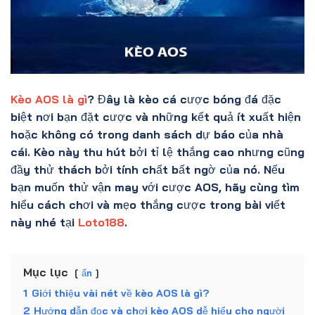
Kèo AOS là gì
? Đây là kèo cá cược bóng đá đặc
biệt nơi bạn đặt cược và những kết quả ít xuất hiện
hoặc không có trong danh sách dự báo của nhà
cái. Kèo này thu hút bởi tỉ lệ thắng cao nhưng cũng
đầy thử thách bởi tính chất bất ngờ của nó. Nếu
bạn muốn thử vận may với cược AOS, hãy cùng tìm
hiểu cách chơi và mẹo thắng cược trong bài viết
này nhé tại
Loto188
.
Mục lục
ẩn
1
Giới thiệu vài nét về kèo AOS là gì?
2
Hướng dẫn đọc và chơi kèo AOS dễ hiểu cho người