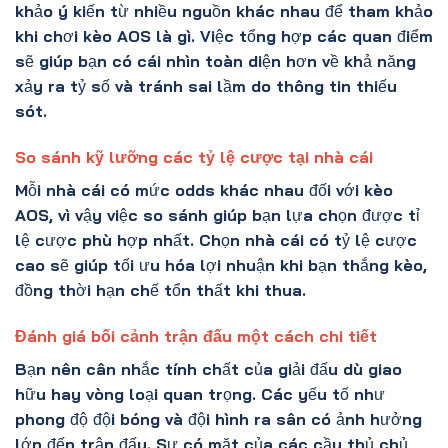
khảo ý kiến từ nhiều nguồn khác nhau để tham khảo
khi chơi
kèo AOS là gì.
Việc tổng hợp các quan điểm
sẽ giúp bạn có cái nhìn toàn diện hơn về khả năng
xảy ra tỷ số và tránh sai lầm do thông tin thiếu
sót.
So sánh kỹ lưỡng các tỷ lệ cược tại nhà cái
Mỗi nhà cái có mức odds khác nhau đối với kèo
AOS, vì vậy việc so sánh giúp bạn lựa chọn được tỉ
lệ cược phù hợp nhất. Chọn nhà cái có tỷ lệ cược
cao sẽ giúp tối ưu hóa lợi nhuận khi bạn thắng kèo,
đồng thời hạn chế tổn thất khi thua.
Đánh giá bối cảnh trận đấu một cách chi tiết
Bạn nên cân nhắc tính chất của giải đấu dù giao
hữu hay vòng loại quan trọng. Các yếu tố như
phong độ đội bóng và đội hình ra sân có ảnh hưởng
lớn đến trận đấu. Sự có mặt của các cầu thủ chủ