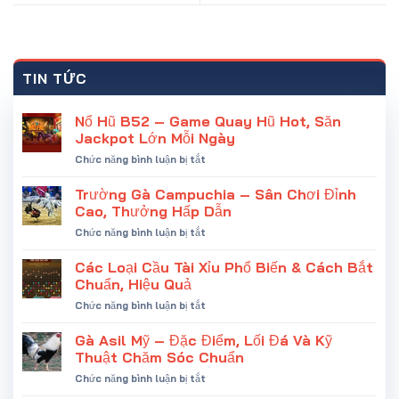
TIN TỨC
Nổ Hũ B52 – Game Quay Hũ Hot, Săn
Jackpot Lớn Mỗi Ngày
ở
Chức năng bình luận bị tắt
Nổ
Hũ
Trường Gà Campuchia – Sân Chơi Đỉnh
B52
Cao, Thưởng Hấp Dẫn
–
ở
Chức năng bình luận bị tắt
Game
Trường
Quay
Gà
Các Loại Cầu Tài Xỉu Phổ Biến & Cách Bắt
Hũ
Campuchia
Hot,
Chuẩn, Hiệu Quả
–
Săn
ở
Chức năng bình luận bị tắt
Sân
Jackpot
Các
Chơi
Lớn
Loại
Gà Asil Mỹ – Đặc Điểm, Lối Đá Và Kỹ
Đỉnh
Mỗi
Cầu
Cao,
Thuật Chăm Sóc Chuẩn
Ngày
Tài
Thưởng
ở
Chức năng bình luận bị tắt
Xỉu
Hấp
Gà
Phổ
Dẫn