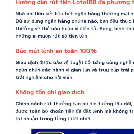
Hướng dẫn rút tiền Loto188 đa phương 
Nhà cái liên kết hầu hết ngân hàng thương mại 
Dù sử dụng ngân hàng online nào, bạn đều thực hi
thưởng về thẻ cào hoặc ví điện tử. Song, hình th
những ai muốn rút số tiền lớn.
Bảo mật lệnh an toàn 100%
Giao dịch được bảo vệ tuyệt đối bằng công nghệ m
ngăn chặn các hành vi gian lận và truy cập trá
trải nghiệm cho hội viên.
Không tốn phí giao dịch
Chính sách rút thưởng tạo sự tin tưởng lâu dài,
được toàn bộ khoản tiền đã đặt lệnh mà không trừ
lợi nhuận trong từng lượt chơi.