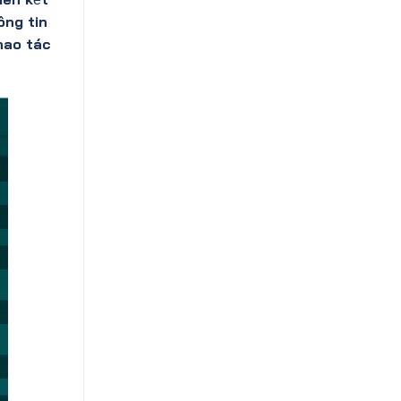
ông tin
hao tác