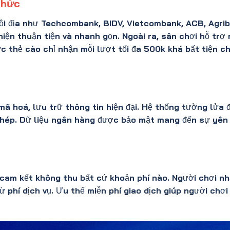
thức
nội địa như Techcombank, BIDV, Vietcombank, ACB, Agri
ện thuận tiện và nhanh gọn. Ngoài ra, sân chơi hỗ trợ 
ức thẻ cào chỉ nhận mỗi lượt tối đa 500k khá bất tiện c
ã hoá, lưu trữ thông tin hiện đại. Hệ thống tường lửa đ
i phép. Dữ liệu ngân hàng được bảo mật mang đến sự yên
 cam kết không thu bất cứ khoản phí nào. Người chơi n
 phí dịch vụ. Ưu thế miễn phí giao dịch giúp người chơi 