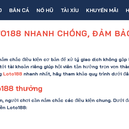
O
BẮN CÁ
NỔ HŨ
TÀI XỈU
KHUYẾN MÃI
TO188 NHANH CHÓNG, ĐẢM BẢ
ắm chắc điều kiện cơ bản để xử lý giao dịch không gặp l
tới tài khoản riêng giúp hội viên tận hưởng trọn vẹn th
ng
Loto188
nhanh nhất, hãy tham khảo quy trình dưới đâ
to188 thưởng
n, người chơi cần nắm chắc các điều kiện chung. Dưới đ
iền Loto188
: