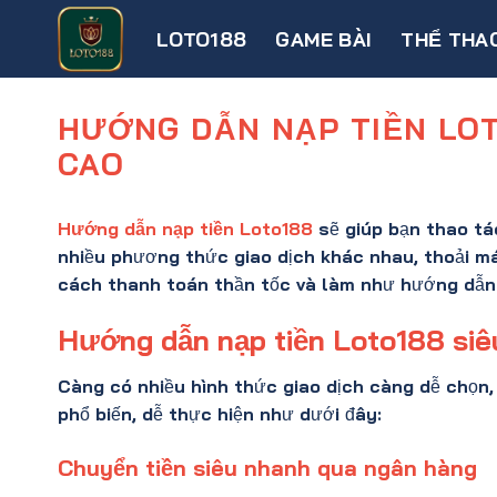
Bỏ
LOTO188
GAME BÀI
THỂ THA
qua
nội
dung
HƯỚNG DẪN NẠP TIỀN LOT
CAO
Hướng dẫn nạp tiền Loto188
sẽ giúp bạn thao tá
nhiều phương thức giao dịch khác nhau, thoải má
cách thanh toán thần tốc và làm như hướng dẫn
Hướng dẫn nạp tiền Loto188 siê
Càng có nhiều hình thức giao dịch càng dễ chọn,
phổ biến, dễ thực hiện như dưới đây:
Chuyển tiền siêu nhanh qua ngân hàng