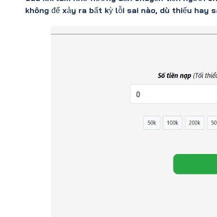
không để xảy ra bất kỳ lỗi sai nào, dù thiếu hay s