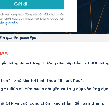
tiền qua thẻ game Fgo
188
huyển bằng Smart Pay.
Hướng dẫn nạp tiền Loto188
bằn
tiền” => và tìm tới hình thức “Smart Pay”.
ng => điền số tiền muốn chuyển và truy cập vào ứng dụ
 mã OTP và cuối cùng chọn “xác nhận” để hoàn thành.