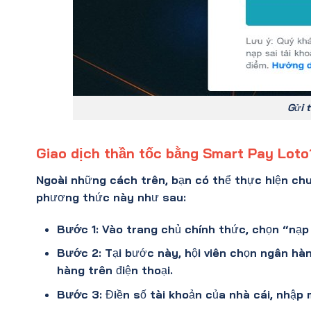
Gửi 
Giao dịch thần tốc bằng Smart Pay Loto
Ngoài những cách trên, bạn có thể thực hiện c
phương thức này như sau:
Bước 1:
Vào trang chủ chính thức, chọn “nạp 
Bước 2:
Tại bước này, hội viên chọn ngân hà
hàng trên điện thoại.
Bước 3:
Điền số tài khoản của nhà cái, nhập