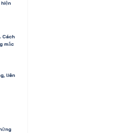
 hiện
. Cách
ng mắc
g, liên
những