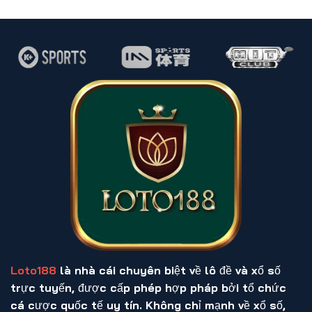
Loto188
là nhà cái chuyên biệt về lô đề và xổ số
trực tuyến, được cấp phép hợp pháp bởi tổ chức
cá cược quốc tế uy tín. Không chỉ mạnh về xổ số,