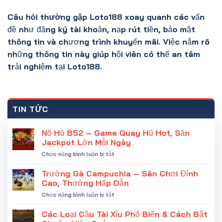
Câu hỏi thường gặp Loto188
xoay quanh các vấn
đề như đăng ký tài khoản, nạp rút tiền, bảo mật
thông tin và chương trình khuyến mãi. Việc nắm rõ
những thông tin này giúp hội viên có thể an tâm
trải nghiệm tại Loto188.
TIN TỨC
Nổ Hũ B52 – Game Quay Hũ Hot, Săn
Jackpot Lớn Mỗi Ngày
ở
Chức năng bình luận bị tắt
Nổ
Hũ
Trường Gà Campuchia – Sân Chơi Đỉnh
B52
Cao, Thưởng Hấp Dẫn
–
ở
Chức năng bình luận bị tắt
Game
Trường
Quay
Gà
Các Loại Cầu Tài Xỉu Phổ Biến & Cách Bắt
Hũ
Campuchia
Hot,