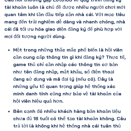
tài khoản luôn là chủ đề được nhiều người chơi mới
quan tâm khi lần đầu tiếp cận nhà cái. Với mục tiêu
mang đến trải nghiệm dễ dàng và nhanh chóng, nhà
cái đã tối ưu hóa giao diện đăng ký để phù hợp với
mọi đối tượng người dùng.
Một trong những thắc mắc phổ biến là hội viên
cần cung cấp thông tin gì khi đăng ký? Thực tế,
game thủ chỉ cần nhập các thông tin cơ bản
như tên đăng nhập, mật khẩu, số điện thoại
đang sử dụng và mã đại lý (nếu có). Đây là
những yếu tố quan trọng giúp hệ thống xác
minh danh tính cũng như bảo vệ tài khoản của
hội viên hiệu quả hơn.
Bên cạnh đó nhiều khách hàng băn khoăn liệu
chưa đủ 18 tuổi có thể tạo tài khoản không. Câu
trả lời là không khi hệ thống nhà cái tuân thủ