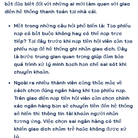
bật đặc biệt đối với những ai mới làm quen với giao
diện hệ thống thanh toán tại nhà cái.
Một trong những câu hỏi phổ biến là: Tạo phiếu
nạp có bắt buộc không hay có thể nạp trực
tiếp? Tại đây trước khi nạp tiền hội viên cần tạo
phiếu nạp để hệ thống ghi nhận giao dịch. Đây
là bước trung gian quan trọng giúp đảm bảo
quá trình xử lý minh bạch hạn chế sai sót khi
chuyển khoản.
Ngoài ra nhiều thành viên cũng thắc mắc về
cách chọn đúng ngân hàng khi tạo phiếu nạp.
Trên giao diện nạp tiền hội viên cần chọn chính
xác ngân hàng bạn sẽ chuyển tiền đến hệ thống
sẽ hiển thị thông tin tài khoản người nhận
tương ứng. Việc chọn sai ngân hàng có thể
khiến giao dịch chậm trễ hoặc không được xử
lý.