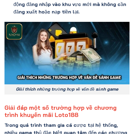
động đăng nhập vào khu vực mới mà không cần
đăng xuất hoặc nạp tiền lại.
Giải thích những trường hợp về vấn đề sảnh game
Giải đáp một số trường hợp về chương
trình khuyến mãi Loto188
Trong quá trình tham gia cá cược tại hệ thống,
nhiều game thủ đặc biệt quan tâm đến các chương