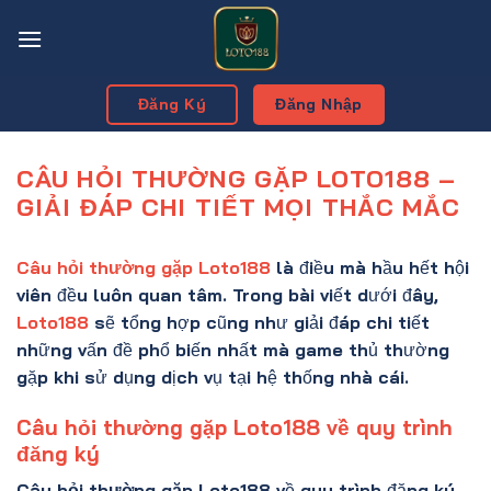
Bỏ
qua
nội
dung
Đăng Ký
Đăng Nhập
CÂU HỎI THƯỜNG GẶP LOTO188 –
GIẢI ĐÁP CHI TIẾT MỌI THẮC MẮC
Câu hỏi thường gặp Loto188
là điều mà hầu hết hội
viên đều luôn quan tâm. Trong bài viết dưới đây,
Loto188
sẽ tổng hợp cũng như giải đáp chi tiết
những vấn đề phổ biến nhất mà game thủ thường
gặp khi sử dụng dịch vụ tại hệ thống nhà cái.
Câu hỏi thường gặp Loto188 về quy trình
đăng ký
Câu hỏi thường gặp Loto188
về quy trình đăng ký