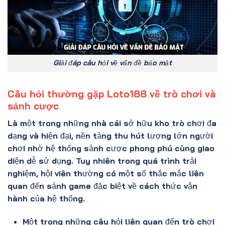
Giải đáp câu hỏi về vấn đề bảo mật
Câu hỏi thường gặp Loto188 về trò chơi và
sảnh cược
Là một trong những nhà cái sở hữu kho trò chơi đa
dạng và hiện đại, nền tảng thu hút lượng lớn người
chơi nhờ hệ thống sảnh cược phong phú cùng giao
diện dễ sử dụng. Tuy nhiên trong quá trình trải
nghiệm, hội viên thường có một số thắc mắc liên
quan đến sảnh game đặc biệt về cách thức vận
hành của hệ thống.
Một trong những câu hỏi liên quan đến trò chơi