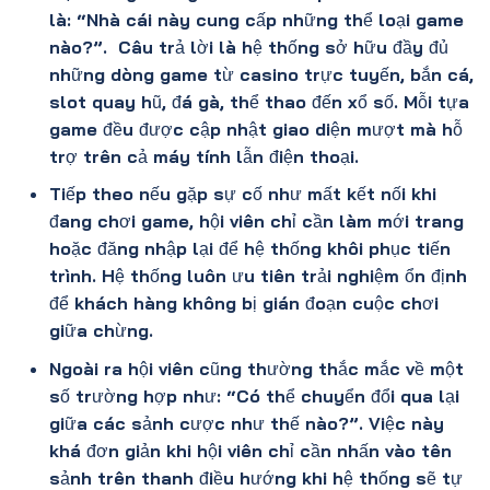
là: “Nhà cái này cung cấp những thể loại game
nào?”. Câu trả lời là hệ thống sở hữu đầy đủ
những dòng game từ casino trực tuyến, bắn cá,
slot quay hũ, đá gà, thể thao đến xổ số. Mỗi tựa
game đều được cập nhật giao diện mượt mà hỗ
trợ trên cả máy tính lẫn điện thoại.
Tiếp theo nếu gặp sự cố như mất kết nối khi
đang chơi game, hội viên chỉ cần làm mới trang
hoặc đăng nhập lại để hệ thống khôi phục tiến
trình. Hệ thống luôn ưu tiên trải nghiệm ổn định
để khách hàng không bị gián đoạn cuộc chơi
giữa chừng.
Ngoài ra hội viên cũng thường thắc mắc về một
số trường hợp như: “Có thể chuyển đổi qua lại
giữa các sảnh cược như thế nào?”. Việc này
khá đơn giản khi hội viên chỉ cần nhấn vào tên
sảnh trên thanh điều hướng khi hệ thống sẽ tự